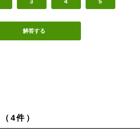
3
4
5
解答する
（4件）