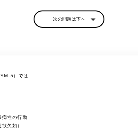
次の問題は下へ
SM‐5）では
張病性の行動
意欲欠如）