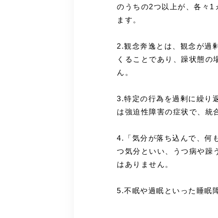
のうちの2つ以上が、各々
ます。
2.観念奔逸とは、観念が
くることであり、躁状態の
ん。
3.特定の行為を過剰に繰
は強迫性障害の症状で、統
4.「気分が落ち込んで、
つ気分といい、うつ病や躁
はありません。
5.不眠や過眠といった睡眠