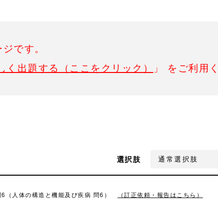
ージです。
しく出題する（ここをクリック）
」 をご利用
選択肢
問6（人体の構造と機能及び疾病 問6）
（訂正依頼・報告はこちら）