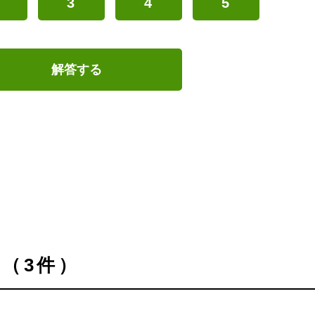
3
4
5
解答する
（3件）